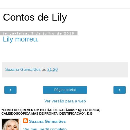
Contos de Lily
terça-feira, 3 de julho de 2018
Lily morreu.
Suzana Guimarães
às
21:20
‹
›
Página inicial
Ver versão para a web
"COMO DESCREVER UM BILHÃO DE GALÁXIAS? METAFÓRICA,
CALEIDOSCÓPICA,MAS DE PRONTA IDENTIFICAÇÃO". D.B
Suzana Guimarães
Ver meu perfil completo